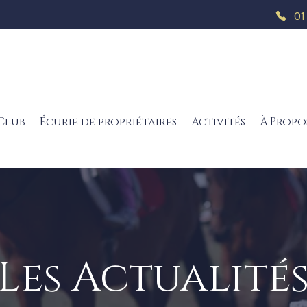
01
Club
Écurie de propriétaires
Activités
À Propo
Les Actualité