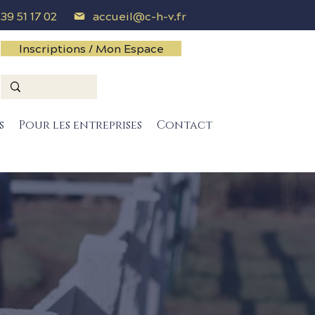
 39 51 17 02
accueil@c-h-v.fr
Inscriptions / Mon Espace
s
Pour les entreprises
Contact
s