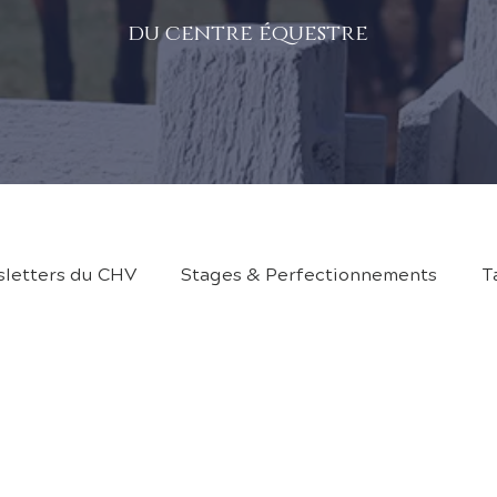
du centre équestre
letters du CHV
Stages & Perfectionnements
T
ning Shetland
Fiche d'inscription