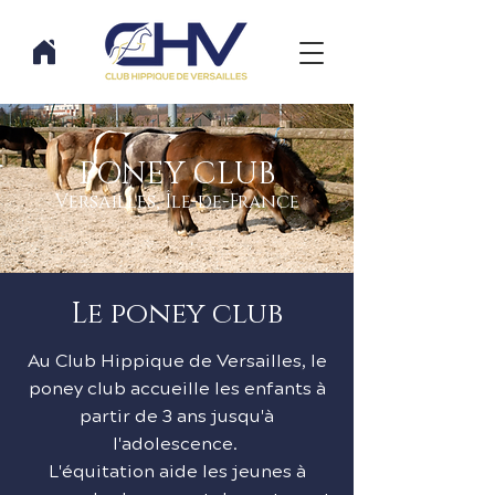
PONEY CLUB
Versailles, Île-de-France
Le poney club
Au Club Hippique de Versailles, le
poney club accueille les enfants à
partir de 3 ans jusqu'à
l'adolescence.
L'équitation aide les jeunes à