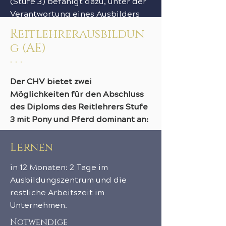
(Stufe 3) befähigt dazu, unter der
Verantwortung eines Ausbilders
die ersten Kenntnisse des Reitens
Reitlehrerausbildun
zu animieren, zu initiieren und zu
g (AE)
vermitteln. Dieses Training kann
· · ·
dann in einem zweiten Schritt
durch das des BPJEPS ergänzt
Der CHV bietet zwei
werden. Der CHV bietet beide
Möglichkeiten für den Abschluss
Studiengänge an.
des Diploms des Reitlehrers Stufe
3 mit Pony und Pferd dominant an:
Lernen
in 12 Monaten: 2 Tage im
Ausbildungszentrum und die
restliche Arbeitszeit im
Unternehmen.
Notwendige