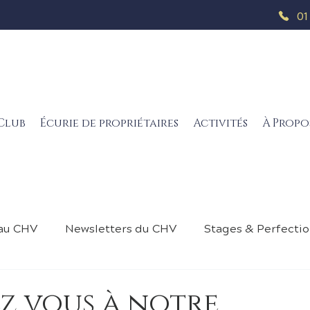
01
Club
Écurie de propriétaires
Activités
À Propo
 au CHV
Newsletters du CHV
Stages & Perfecti
ing DP
Planning Shetland
Fiche d'inscription
z vous à notre