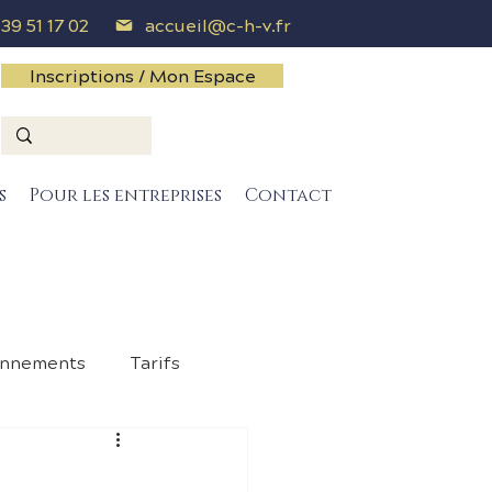
 39 51 17 02
accueil@c-h-v.fr
Inscriptions / Mon Espace
s
Pour les entreprises
Contact
onnements
Tarifs